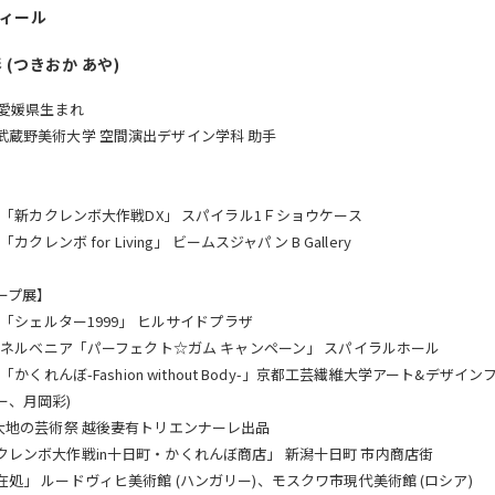
ィール
 (つきおか あや)
年愛媛県生まれ
武蔵野美術大学 空間演出デザイン学科 助手
】
1年 「新カクレンボ大作戦DX」 スパイラル1Ｆショウケース
 「カクレンボ for Living」 ビームスジャパン B Gallery
ープ展】
年 「シェルター1999」 ヒルサイドプラザ
0年 ネルベニア「パーフェクト☆ガム キャンペーン」 スパイラルホール
年 「かくれんぼ-Fashion without Body-」京都工芸繊維大学アート&
ー、月岡彩)
 大地の芸術祭 越後妻有トリエンナーレ出品
クレンボ大作戦in十日町・かくれんぼ商店」 新潟十日町 市内商店街
在処」 ルードヴィヒ美術館 (ハンガリー)、モスクワ市現代美術館 (ロシア)