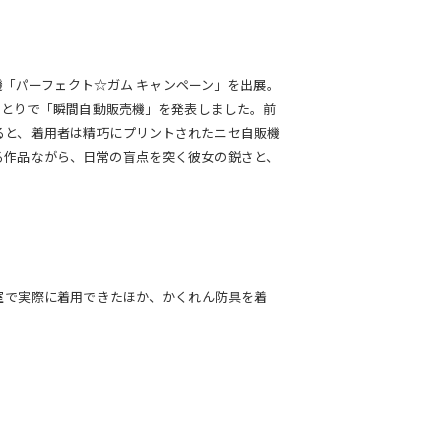
売機「パーフェクト☆ガム キャンペーン」を出展。
ひとりで「瞬間自動販売機」を発表しました。前
ると、着用者は精巧にプリントされたニセ自販機
る作品ながら、日常の盲点を突く彼女の鋭さと、
。
着室で実際に着用できたほか、かくれん防具を着