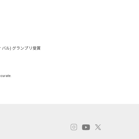
ティバル) グランプリ受賞
ccurate.