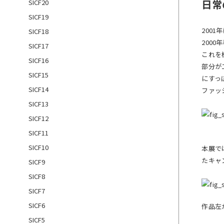
日常
SICF20
SICF19
200
SICF18
200
SICF17
これを
SICF16
部分が
SICF15
にすっ
SICF14
ファッ
SICF13
SICF12
SICF11
SICF10
本展で
たキャ
SICF9
SICF8
SICF7
SICF6
作品左
SICF5