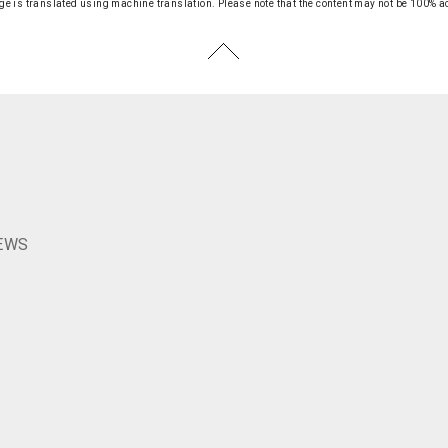
ge is translated using machine translation.
Please note that the content may not be 100% a
S
EWS