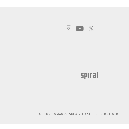
COPYRIGHT©WACOAL ART CENTER, ALL RIGHTS RESERVED.