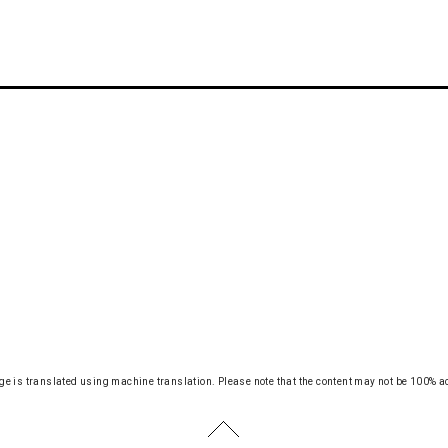
ge is translated using machine translation.
Please note that the content may not be 100% a