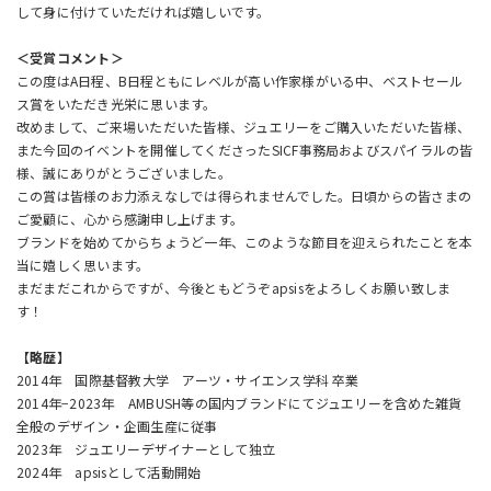
して身に付けていただければ嬉しいです。
＜受賞コメント＞
この度はA日程、B日程ともにレベルが高い作家様がいる中、ベストセール
ス賞をいただき光栄に思います。
改めまして、ご来場いただいた皆様、ジュエリーをご購入いただいた皆様、
また今回のイベントを開催してくださったSICF事務局およびスパイラルの皆
様、誠にありがとうございました。
この賞は皆様のお力添えなしでは得られませんでした。日頃からの皆さまの
ご愛顧に、心から感謝申し上げます。
ブランドを始めてからちょうど一年、このような節目を迎えられたことを本
当に嬉しく思います。
まだまだこれからですが、今後ともどうぞapsisをよろしくお願い致しま
す！
【略歴】
2014年 国際基督教大学 アーツ・サイエンス学科 卒業
2014年−2023年 AMBUSH等の国内ブランドにてジュエリーを含めた雑貨
全般のデザイン・企画生産に従事
2023年 ジュエリーデザイナーとして独立
2024年 apsisとして活動開始