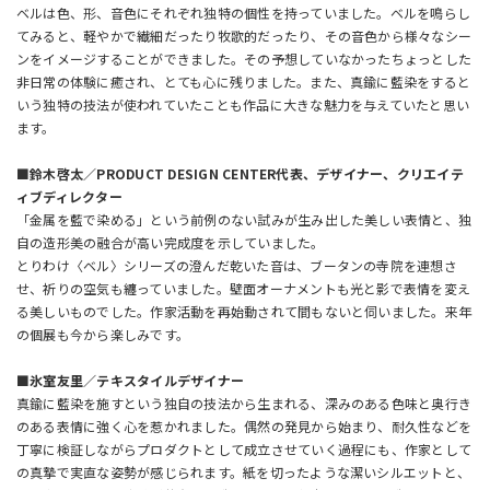
ベルは色、形、音色にそれぞれ独特の個性を持っていました。ベルを鳴らし
てみると、軽やかで繊細だったり牧歌的だったり、その音色から様々なシー
ンをイメージすることができました。その予想していなかったちょっとした
非日常の体験に癒され、とても心に残りました。また、真鍮に藍染をすると
いう独特の技法が使われていたことも作品に大きな魅力を与えていたと思い
ます。
■鈴木啓太／PRODUCT DESIGN CENTER代表、デザイナー、クリエイテ
ィブディレクター
「金属を藍で染める」という前例のない試みが生み出した美しい表情と、独
自の造形美の融合が高い完成度を示していました。
とりわけ〈ベル〉シリーズの澄んだ乾いた音は、ブータンの寺院を連想さ
せ、祈りの空気も纏っていました。壁面オーナメントも光と影で表情を変え
る美しいものでした。作家活動を再始動されて間もないと伺いました。来年
の個展も今から楽しみです。
■氷室友里／テキスタイルデザイナー
真鍮に藍染を施すという独自の技法から生まれる、深みのある色味と奥行き
のある表情に強く心を惹かれました。偶然の発見から始まり、耐久性などを
丁寧に検証しながらプロダクトとして成立させていく過程にも、作家として
の真摯で実直な姿勢が感じられます。紙を切ったような潔いシルエットと、