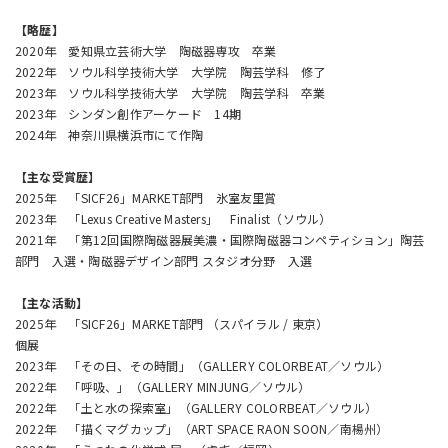
【略歴】
2020年 愛知県立芸術大学 陶磁器専攻 卒業
2022年 ソウル科学技術大学 大学院 陶芸学科 修了
2023年 ソウル科学技術大学 大学院 陶芸学科 卒業
2023年 シンダン創作アーケード 14期
2024年 神奈川県横浜市にて作陶
【主な受賞歴】
2025年 「SICF26」MARKET部門 氷室友里賞
2023年 「Lexus Creative Masters」 Finalist（ソウル）
2021年 「第12回国際陶磁器展美濃・国際陶磁器コンペティション」陶芸
部門 入選・陶磁器デザイン部門 スタジオ分野 入選
【主な活動】
2025年 「SICF26」MARKET部門 （スパイラル / 東京）
個展
2023年 「その日、その時間」（GALLERY COLORBEAT／ソウル）
2022年 「呼吸、」（GALLERY MINJUNG／ソウル）
2022年 「土と水の探索室」（GALLERY COLORBEAT／ソウル）
2022年 「描くマグカップ」（ART SPACE RAON SOON／南楊州）