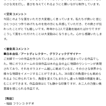
小さな光を灯し、喜びを与えてくれるようにと願いながら制作しています。
＜受賞コメント＞
今回このような賞をいただき大変嬉しく思っています。私たちが良いと信じ
ひとつひとつ作りあげたものを他の方にも共感していただき、その良さが伝
わったことがとても嬉しいです。昨年から2人で活動を始めたばかりですが
こうして賞をいただけたことは大変励みになりました。心から感謝いたしま
す。
＜審査員コメント＞
■白本由佳／アートディレクター、グラフィックデザイナー
ご夫婦で一つの作品を作られているお二人の思いが詰まっている作品でし
た。特にガラスドームの立体作品は木の土台の上に物語のワンシーンが表現
されており、それをガラスドーム越しに眺めていると、その小さな世界から
様々な物語をイメージすることができました。360度どの角度からも眺めら
れるように作られており、角度を変えてもまた少し違った物語の側面を楽し
むことができます。作品自体はとても静かな印象ですが、お二人の力強い美
意識を感じられる作品です。
【略歴】
・稲田 フランコ タデオ