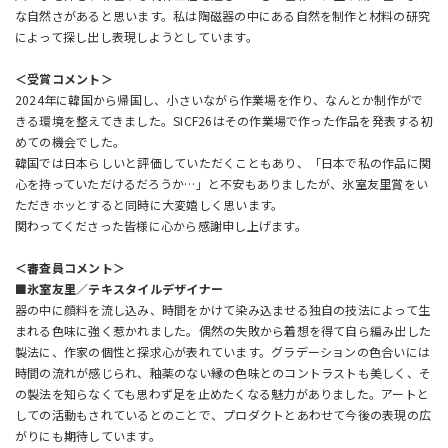
な自然さがあると思います。私は陶磁器の中にある自然を制作と材料の研究
によって探し出し表現しようとしています。
＜受賞コメント＞
2024年に韓国から帰国し、小さいながら作業場を作り、なんとか制作がで
きる環境を整えてきました。SICF26はその作業場で作った作品を発表する初
めての機会でした。
韓国では日本らしいと評価していただくこともあり、「日本で私の作品に関
心を持っていただけるだろうか…」と不安もありましたが、氷室友里賞をい
ただきホッとすると同時に大変嬉しく思います。
関わってくださった皆様に心から感謝申し上げます。
＜審査員コメント＞
■氷室友里／テキスタイルデザイナー
器の中に顔料を流し込み、時間をかけて染み込ませる独自の技法によって生
まれる色味に強く惹かれました。偶然の失敗から着想を得て自ら編み出した
製法に、作家の個性と探求心が表れています。グラデーションの色合いには
時間の流れが感じられ、釉薬のない縁の色味とのコントラストも美しく、そ
の製法を知らなくても思わず足を止めたくなる魅力がありました。アートと
しての活動もされているとのことで、プロダクトとあわせて今後の表現の広
がりにも期待しています。