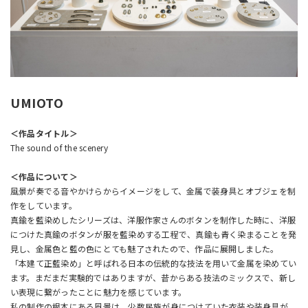
UMIOTO
＜作品タイトル＞
The sound of the scenery
＜作品について＞
風景が奏でる音やかけらからイメージをして、金属で装身具とオブジェを制
作をしています。
真鍮を藍染めしたシリーズは、洋服作家さんのボタンを制作した時に、洋服
につけた真鍮のボタンが服を藍染めする工程で、真鍮も青く染まることを発
見し、金属色と藍の色にとても魅了されたので、作品に展開しました。
「本建て正藍染め」と呼ばれる日本の伝統的な技法を用いて金属を染めてい
ます。まだまだ実験的ではありますが、昔からある技法のミックスで、新し
い表現に繋がったことに魅力を感じています。
私の制作の根本にある風景は、少数民族が身につけていた衣装や装身具が、