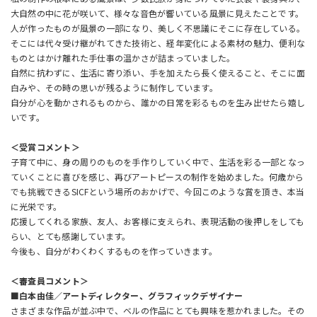
大自然の中に花が咲いて、様々な音色が響いている風景に見えたことです。
人が作ったものが風景の一部になり、美しく不思議にそこに存在している。
そこには代々受け継がれてきた技術と、経年変化による素材の魅力、便利な
ものとはかけ離れた手仕事の温かさが詰まっていました。
自然に抗わずに、生活に寄り添い、手を加えたら長く使えること、そこに面
白みや、その時の思いが残るように制作しています。
自分が心を動かされるものから、誰かの日常を彩るものを生み出せたら嬉し
いです。
＜受賞コメント＞
子育て中に、身の周りのものを手作りしていく中で、生活を彩る一部となっ
ていくことに喜びを感じ、再びアートピースの制作を始めました。何歳から
でも挑戦できるSICFという場所のおかげで、今回このような賞を頂き、本当
に光栄です。
応援してくれる家族、友人、お客様に支えられ、表現活動の後押しをしても
らい、とても感謝しています。
今後も、自分がわくわくするものを作っていきます。
＜審査員コメント＞
■白本由佳／アートディレクター、グラフィックデザイナー
さまざまな作品が並ぶ中で、ベルの作品にとても興味を惹かれました。その