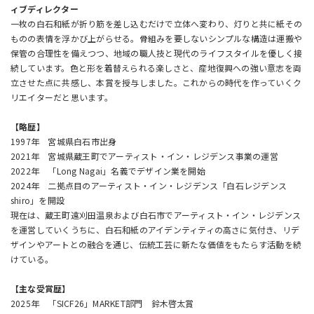
ィブディレクター
一枚の白石和紙が折り筋を差し込むだけで立体へ変わり、灯りと共に紙その
ものの表情を浮かび上がらせる。骨組みを要しないシンプルな構造は運搬や
保管の合理性を備えつつ、地域の職人技と現代のライフスタイルを優しく接
続しています。色と形を着替えられる楽しさと、産地復興への強い意志を両
立させた点に共感し、本賞を授与しました。これからの時代を作っていくク
リエイターだと思います。
【略歴】
1997年 宮城県白石市出身
2021年 宮城県蔵王町でアーティスト・イン・レジデンス事業の運営
2022年 「Long Nagai」名義でデザイン業を開始
2024年 二拠点目のアーティスト・イン・レジデンス「白石レジデンス
shiro」を開設
現在は、蔵王町遠刈田温泉および白石市でアーティスト・イン・レジデンス
を運営していくうちに、白石和紙のアイデンティティの高さに気付き、リデ
ザインやアートとの融合を通じ、伝統工芸に新たな価値をもたらす活動を続
けている。
【主な受賞歴】
2025年 「SICF26」MARKET部門 鈴木啓太賞