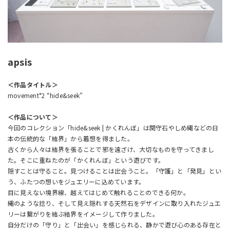
apsis
＜作品タイトル＞
movement°2 “hide&seek”
＜作品について＞
今回のコレクション「hide&seek | かくれんぼ」は関守石やしめ縄などの日
本の伝統的な「結界」から着想を得ました。
古くから人々は結界を張ることで邪を遠ざけ、大切なものを守ってきまし
た。そこに重ねたのが「かくれんぼ」という遊びです。
隠すことは守ること。見つけることは出会うこと。「守護」と「発見」とい
う、ふたつの想いをジュエリーに込めています。
目に見えない境界線、越えてはじめて触れることのできる何か。
縄のような捻り、そして見え隠れする天然石をデザインに取り入れたジュエ
リーは繋がりを結ぶ結界をイメージして作りました。
自分だけの「守り」と「出会い」を感じられる、静かで遊び心のある存在と