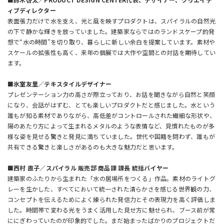
ィブディレクター
表面張力だけで水を支え、光と風を映すプロダクトは、スパイラルの自然光
の下で静かな輝きを放っていました。建築家ならではのランドスケープ的発
想で“水の時間”を切り取り、暮らしに新しい余白を提案しています。素材や
スケールの拡張性も高く、来年の個展では大作や空間との対話を期待してい
ます。
■氷室友里／テキスタイルデザイナー
プレゼンテーション力の高さが際立っており、お話を聞きながら自然と笑顔
になり、会話がはずむ、とても楽しいプロダクトだと感じました。水という
誰もが知る素材でありながら、高低差がコントロールされた繊細な形状や、
陽のあたり方によって生まれるメタルのような表情など、見慣れたものが多
様な姿を見せる驚きと発見に満ちていました。世代や国籍を問わず、誰もが
共有できる驚きと楽しさがあるのも大きな魅力だと思います。
■西村 直子／スパイラル 販売部 商品課 課長 統括バイヤー
建築家のふたりから生まれた「水の居場所をつくる」作品。素材のライトグ
レーを生かした、すべてにおいて統一された清らかさを感じる世界観の力、
コンセプトを伝えるためによく練られた発信力とその表現力を高く評価しま
した。時間帯で変わる光をうまく活用した見せ方に魅せられ、ブース前が常
ににぎわっていたのが印象的でした。まだ始まったばかりのプロジェクトだ