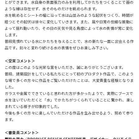
とができます。水自身の表面張力のみを利用してかたちをつくることで器の
ような縁は存在せず、水そのものだけを眺められます。
水を眺めるとシートの幅に沿って水は山並みのような起伏をつくり、時間が
経つとその起伏は徐々に変化していきます。また、風や日常の些細な振動に
よって揺れ動いたり、その日の天気や見る角度によって水の表情が常に変化
します。
普段見慣れている水にかたちを与えることで、水の新たな一面に出会える作
品です。刻々と変わり続ける水の表情をぜひお楽しみ下さい。
＜受賞コメント＞
この度はこのような光栄な賞をいただき、誠にありがとうございます。
普段、建築設計をしている私たちにとって初のプロダクト作品で、このよう
な場で多くの方々に作品をご覧いただけたことは、大変貴重な経験となりま
した。
ガラスや金属でできていると思われた方が多かったようで、実際にブースで
水を注いでいただくと「水」でかたちがつくられていることに驚かれ、楽し
まれている様子が印象的でした。
今後も多くの方々に楽しんでいただける作品を生み出せるよう、努めて参り
ます。
＜審査員コメント＞
■鈴木啓太／PRODUCT DESIGN CENTER代表、デザイナー、クリエイテ