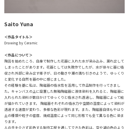
Saito Yuna​
＜作品タイトル＞
Drawing by Ceramic
＜作品について＞
陶芸を始めたころ、自身で制作した花器に入れた水が染み込み、漏れ出して
しまったことがあります。花器としては失敗作でしたが、水が徐々に器に吸
収され外部に染み出す様子が、日の動きや潮の満ち引きのようで、ゆっくり
と変化する自然を器の中に感じました。
その経験を基に私は、陶磁器の吸水性を活用して作品制作を行ってきまし
た。キャンバスの上に設置した無釉陶磁器に液体染料を入れると、陶磁器に
入れられた染料が数日かけてゆっくりと吸水され透過し、陶磁器によって絵
が描かれていきます。 陶磁器それぞれの吸水力や空間の湿度によって染料が
透過する速度が変わり、多様な色彩が現れます。また、陶磁器自体もやはり
土の種類や粒子の密度、焼成温度によって同じ形態でも全て異なる色に染ま
ります。
人の手を介さず彩色する制作工程を通してできた色彩は、空や湖の色のよう