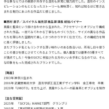
手仕事ならではの痕跡が共存する造形も非常に魅力的でした。造形のインス
ピレーションのもととなったストーリーも興味深く、知れば知るほど惹き込
まれる魅力にあふれる作品だと感じました。
■西村 直子／スパイラル 販売部 商品課 課長 統括バイヤー
真鍮と藍染という掛け合わせから生まれた、アクセサリーとオブジェで構成
された作品。一目でみてわかる丁寧なものづくり力と、サイズの異なる作品
たちを限られた空間内で美しくかつわかりやすく仕立てた、その構成力を特
に高く評価しました。
またブランド名ともリンクする深い味わいのある色合いは、所有し日々使う
ことの喜びを感じさせてくれるようでした。個人審査では基準の5種すべて
が満点でした！今後のSICFに参加される方のいいお手本になるのでは、そん
な印象をもった完成されたブランドでした。
【略歴】
1983年 神奈川生まれ
2006年 武蔵野美術大学 造形学部工芸工業デザイン学科 金工専攻 卒業
2020年「UMIOTO」を立ち上げ、真鍮やシルバーの装身具とオブジェを制作
【主な受賞歴】
2025年 「SICF26」MARKET部門 グランプリ
2005年 「第9回岡本太郎現代芸術賞」入選