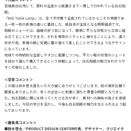
宮城県白石市にて、原料の生産から紙漉きまで一貫して行われている白石和
紙。
「KAE Table Lamp」は、全て手作業で生産されているからこその特徴であ
る一枚一枚の表情の違いに着目した、紙自体が主役となる照明器具です。
和紙のシェードは、曲線の折り目に沿って、簡単に平らな状態から立体に組
み立てることができます。それを専用のソケットに被せることにより、違う
形状や色、表情の紙に気軽に着せ替えて楽しむことができるようなデザイン
になっています。
地域での持続的な生産しやすさに配慮しつつも、平たい紙の状態のシェード
を自分で選んで購入できるという体験によって、白石和紙の魅力をわかりや
すく可視化しました。
＜受賞コメント＞
この度は鈴木啓太賞をいただき誠にありがとうございます。初の東京出展で
緊張もありましたが、多くの出会いと刺激に満ちた貴重な時間となりまし
た。白石和紙に関心を持ってくださる方が多く、素材への興味の高さを実感
しました。今回の学びを活かし、今後も白石和紙の魅力を伝えられるよう励
んでまいります。
＜審査員コメント＞
■鈴木啓太／PRODUCT DESIGN CENTER代表、デザイナー、クリエイテ