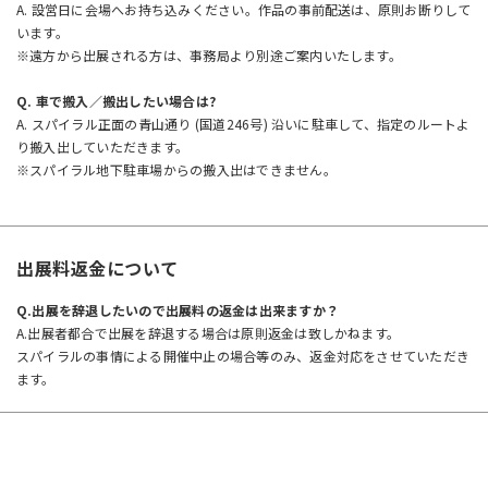
A.
設営日に会場へお持ち込みください。作品の事前配送は、原則お断りして
います。
※
遠方から出展される方は、事務局より別途ご案内いたします。
Q. 車で搬入／搬出したい場合は?
A. スパイラル正面の青山通り (国道246号) 沿いに駐車して、指定のルートよ
り搬入出していただきます。
※スパイラル地下駐車場からの搬入出はできません。
出展料返金について
Q.出展を辞退したいので出展料の返金は出来ますか？
A.出展者都合で出展を辞退する場合は原則返金は致しかねます。
スパイラルの事情による開催中止の場合等のみ、返金対応をさせていただき
ます。