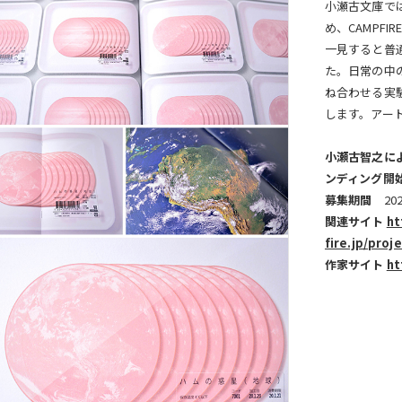
小瀬古文庫で
め、CAMPF
一見すると普
た。日常の中
ね合わせる実
します。アー
小瀬古智之に
ンディング開
募集期間
202
関連サイト
ht
fire.jp/proj
作家サイト
ht