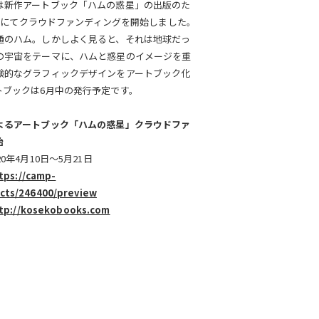
は新作アートブック「ハムの惑星」の出版のた
IREにてクラウドファンディングを開始しました。
通のハム。しかしよく見ると、それは地球だっ
の宇宙をテーマに、ハムと惑星のイメージを重
験的なグラフィックデザインをアートブック化
トブックは6月中の発行予定です。
よるアートブック「ハムの惑星」クラウドファ
始
0年4月10日～5月21日
tps://camp-
ects/246400/preview
tp://kosekobooks.com