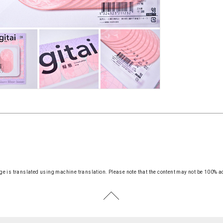
ge is translated using machine translation.
Please note that the content may not be 100% a