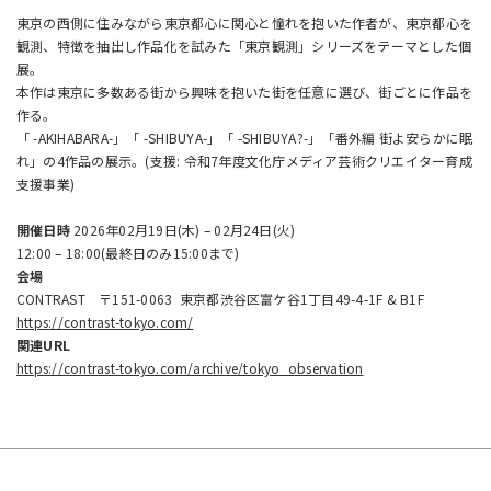
東京の西側に住みながら東京都心に関心と憧れを抱いた作者が、東京都心を
観測、特徴を抽出し作品化を試みた「東京観測」シリーズをテーマとした個
展。
本作は東京に多数ある街から興味を抱いた街を任意に選び、街ごとに作品を
作る。
「 -AKIHABARA-」「 -SHIBUYA-」「 -SHIBUYA?-」「番外編 街よ安らかに眠
れ」の4作品の展示。(支援: 令和7年度文化庁メディア芸術クリエイター育成
支援事業)
開催日時
2026年02月19日(木) – 02月24日(火)
12:00 – 18:00(最終日のみ15:00まで)
会場
CONTRAST 〒151-0063 東京都渋谷区富ケ谷1丁目49-4-1F & B1F
https://contrast-tokyo.com/
関連URL
https://contrast-tokyo.com/archive/tokyo_observation