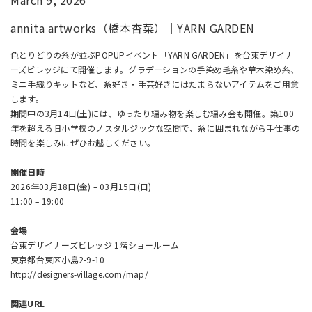
annita artworks（橋本杏菜）｜YARN GARDEN
色とりどりの糸が並ぶPOPUPイベント「YARN GARDEN」を台東デザイナ
ーズビレッジにて開催します。グラデーションの手染め毛糸や草木染め糸、
ミニ手織りキットなど、糸好き・手芸好きにはたまらないアイテムをご用意
します。
期間中の3月14日(土)には、ゆったり編み物を楽しむ編み会も開催。築100
年を超える旧小学校のノスタルジックな空間で、糸に囲まれながら手仕事の
時間を楽しみにぜひお越しください。
開催日時
2026年03月18日(金) – 03月15日(日)
11:00 – 19:00
会場
台東デザイナーズビレッジ 1階ショールーム
東京都台東区小島2-9-10
http://designers-village.com/map/
関連URL