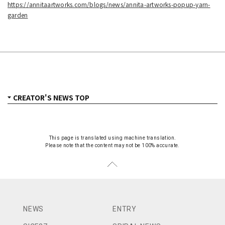
https://annitaartworks.com/blogs/news/annita-artworks-popup-yarn-
garden
This page is translated using machine translation.
Please note that the content may not be 100% accurate.
NEWS
ENTRY