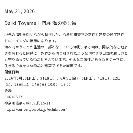
May 21, 2026
Daiki Toyama｜個展 海の滲む街
地元の海街を想いながら制作した、心象的構築物の新作と建築の修了制作、
ドローイングの展示になります。
海へ向かうことが生活の一部となっている海街、茅ヶ崎は、開放的な心地よ
さを感じると同時に、外界から切り離されたような切なさや自然の厳しさと
も寄り添っている街だと考えています。そんな二面性がある街をテーマに、
生きる心象を立体作品と建築で捉えた展示です。
開催日時
2026年5月30日(土)、31日(日）、6月5日(金)、6日(土)、7日(日)、12日
(金)、13日(土)、14日(日) 10:00 – 18:00
会場
CURIOSITY
神奈川県茅ヶ崎市元町15-11
https://curiositybooks.jp/exhibition/