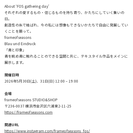
About ‘FOS gathering day’
それぞれの愛するもの・信じるものを持ち寄り、かたちにしていく集いの
日。
創造性の糸で結ばれ、今の私には想像もできないかたちで自由に発展してい
くことを願って。
frameofseasons
Blau und Eindruck
「青と印象」
青を眺め青に触れることのできる空間と共に、テキスタイル作品をメインに
展示します。
開催日時
2026年
5月30日(土)、31日(日) 12:00 – 19:00
会場
frameofseasons STUDIO&SHOP
〒236-0037 横浜市金沢区六浦東2-11-25
https://frameofseasons.com
関連URL
https://www.instagram.com/frameofseasons_fos/