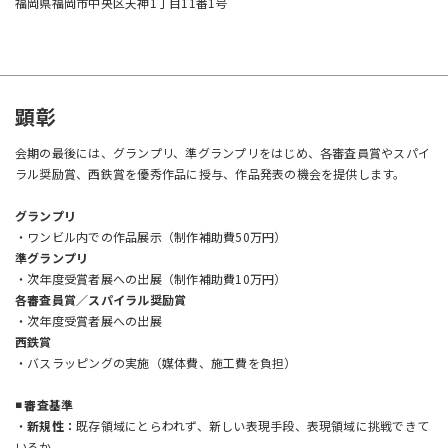
福岡県福岡市中央区天神1丁目11番1号
顕彰
会期の最後には、グランプリ、準グランプリをはじめ、各審査員賞やスパイ
ラル奨励賞、西鉄賞を優秀作品に授与、作品発表の機会を提供します。
グランプリ
・ワンビル内での作品展示（制作補助費50万円）
準グランプリ
・次年度受賞者展への出展（制作補助費10万円）
各審査員賞／スパイラル奨励賞
・次年度受賞者展への出展
西鉄賞
・バスラッピングの実施（媒体費、施工費を負担）
◾️ 審査基準
・
新規性：
既存領域にとらわれず、新しい表現手段、表現領域に挑戦できて
いるか。