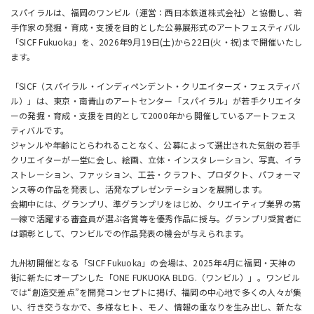
スパイラルは、
福岡のワンビル（運営：西日本鉄道株式会社）と協働し、
若
手作家の発掘・育成・支援を目的とした公募展形式のアートフェスティバル
「SICF Fukuoka」を、2026年9月19日(土)から22日(火・祝)まで開催いたし
ます。
「SICF（スパイラル・インディペンデント・クリエイターズ・フェスティバ
ル）」は、東京・南青山のアートセンター「スパイラル」が若手クリエイタ
ーの発掘・育成・支援を目的として2000年から開催しているアートフェス
ティバルです。
ジャンルや年齢にとらわれることなく、公募によって選出された気鋭の若手
クリエイターが一堂に会し、絵画、立体・インスタレーション、写真、イラ
ストレーション、ファッション、工芸・クラフト、プロダクト、パフォーマ
ンス等の作品を発表し、活発なプレゼンテーションを展開します。
会期中には、グランプリ、準グランプリをはじめ、クリエイティブ業界の第
一線で活躍する審査員が選ぶ各賞等を優秀作品に授与。グランプリ受賞者に
は顕彰として、ワンビルでの作品発表の機会が与えられます。
九州初開催となる「SICF Fukuoka」の会場は、2025年4月に福岡・天神の
街に新たにオープンした「ONE FUKUOKA BLDG.（ワンビル）」。ワンビル
では“創造交差点”を開発コンセプトに掲げ、福岡の中心地で多くの人々が集
い、行き交うなかで、多様なヒト、モノ、情報の重なりを生み出し、新たな