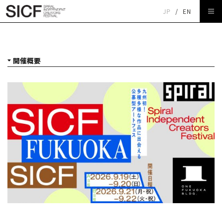
JP
/
EN
SICF Fukuoka