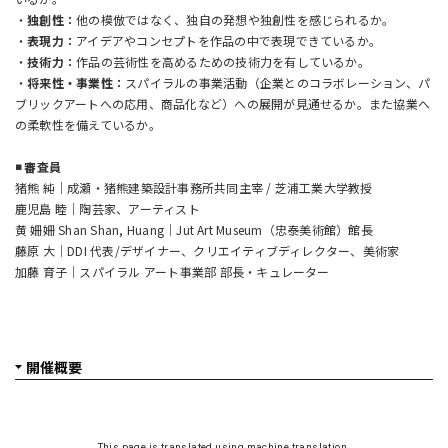
・
独創性：
他の模倣ではなく、独自の発想や独創性を感じられるか。
・
表現力：
アイデアやコンセプトを作品の中で表現できているか。
・
技術力：
作品の芸術性を高めるための技術力を有しているか。
・
将来性・事業性：
スパイラルの事業活動（企業とのコラボレーション、パ
ブリックアートへの応用、商品化など）への展開が見通せるか。また協業へ
の柔軟性を備えているか。
◾️ 審査員
猪熊 純｜成瀬・猪熊建築設計事務所共同主宰 / 芝浦工業大学教授
鹿児島 睦｜陶芸家、アーティスト
黄 姍姍 Shan Shan, Huang｜Jut Art Museum（忠泰美術館）館長
藤原 大｜DDI 代表/デザイナー、クリエイティブディレクター、美術家
加藤 育子｜スパイラル アート事業部 部長・キュレーター
This page is translated using machine translation.