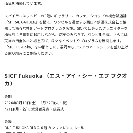
価値を構築しています。
スパイラルはワンビルの3階にギャラリー、カフェ、ショップの複合型店舗
「SPIRAL GARDEN」を構え、ワンビルを運営する西日本鉄道株式会社と協
働して様々な共創アートプログラムを実施。SICFで出会ったクリエイターを
積極的に各事業に起用しながら、店舗のみならず、ワンビル全体、さらには
天神の街全体へと場を広げ、様々なイベントやプログラムを展開します。
「SICF Fukuoka」を中枢とした、福岡からアジアのアートシーンを盛り上げ
る取り組みにご期待ください。
SICF Fukuoka （エス・アイ・シー・エフ フクオ
カ）
会期
2026年9月19日(土) – 9月22日(火・祝)
*21日(月・祝)に受賞者発表・授賞式
会場
ONE FUKUOKA BLDG. 6階 カンファレンスホール