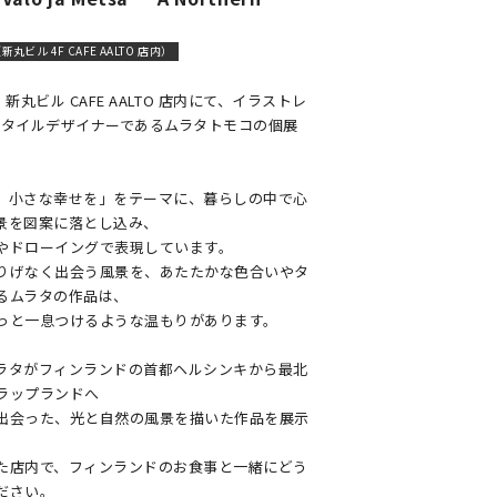
n（新丸ビル 4F CAFE AALTO 店内）
rden 新丸ビル CAFE AALTO 店内にて、イラストレ
スタイルデザイナーであるムラタトモコの個展
。
、小さな幸せを」をテーマに、暮らしの中で心
景を図案に落とし込み、
やドローイングで表現しています。
りげなく出会う風景を、あたたかな色合いやタ
るムラタの作品は、
っと一息つけるような温もりがあります。
ラタがフィンランドの首都ヘルシンキから最北
ラップランドへ
出会った、光と⾃然の⾵景を描いた作品を展示
た店内で、フィンランドのお食事と一緒にどう
ださい。