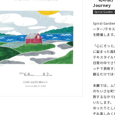
Journey
Spiral Garde
Spiral Ga
ーター/テキ
を開催します
「心にそっと
に留まった風
テキスタイル
日常の中でさ
ッチで表現す
観るだけでほ
本展では、ム
のちいさな町
旅するなかで
いたします。
ゆったりとし
ぞお楽しみく