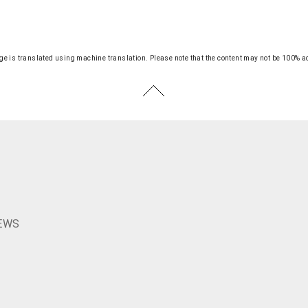
ge is translated using machine translation.
Please note that the content may not be 100% a
S
EWS