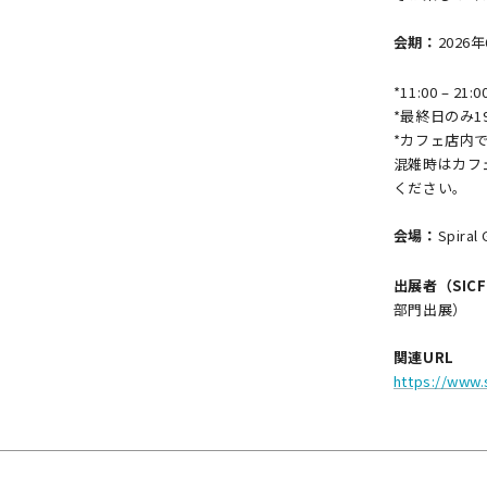
会期：
2026
年
*11:00 – 
*最終日のみ19
*カフェ店内
混雑時はカフ
ください。
会場：
Spira
出展者（SIC
部門出展）
関連URL
https://www.