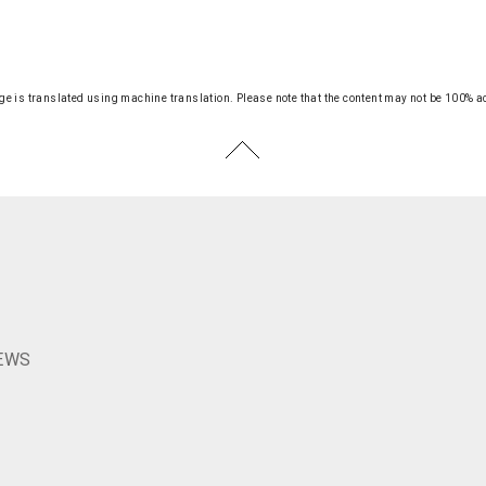
ge is translated using machine translation.
Please note that the content may not be 100% a
S
EWS