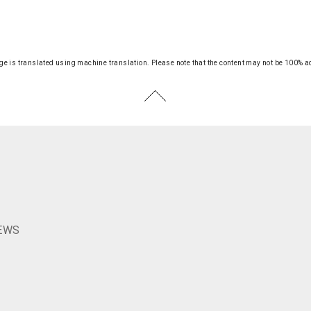
ge is translated using machine translation.
Please note that the content may not be 100% a
S
EWS