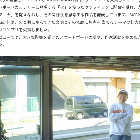
トボードカルチャーに登場する「火」を使ったグラフィックに影響を受け、人と
゙「火」を捉えなおし、その関係性を思考する作品を発表しています。SICF26の出展作《
lization》は、火と共に歩んできた文明とその発展に焦点を 当てるテーマの
グランプリを受賞しました。
ビューでは、大きな影響を受けたスケートボードの話や、作家活動を始めたき
た。