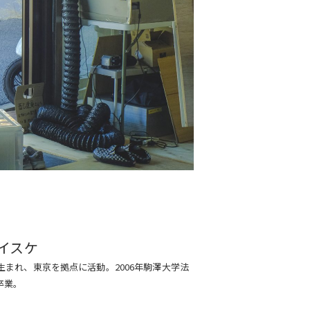
゙イスケ
県生まれ、東京を拠点に活動。2006年駒澤大学法
卒業。