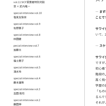
vol.11 SICF受賞者特別対談
悠 × 武内竜一
— ま
special interview vol.10
ことで
塩見友梨奈
special interview vol.9
佐野景子
サワイ
いて、
special interview vol.8
林田健
― ス
pecial interview vol.7
加藤立
special interview vol.6
サワイ
福士朋子
ですが
special interview vol.5
初心者
清水玲
階段の
special interview vol.4
高く飛
藤本雄策
学歴の
special interview vol.3
「もの
吉田 慎司
るんで
special interview vol.2
それが
藤田伸