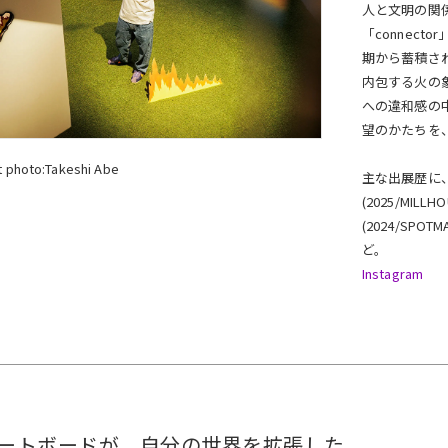
人と文明の関
「connec
期から蓄積され
内包する火の
への違和感の中
望のかたちを
t photo:Takeshi Abe
主な出展歴に、個
(2025/MILLH
(2024/SPOT
ど。
Instagram
ートボードが、自分の世界を拡張した