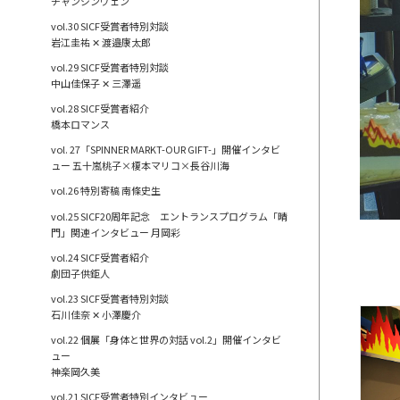
チャンジンウェン
vol.30 SICF受賞者特別対談
岩江圭祐 ✕ 渡邉康太郎
vol.29 SICF受賞者特別対談
中山佳保子 ✕ 三澤遥
vol.28 SICF受賞者紹介
橋本ロマンス
vol. 27「SPINNER MARKT-OUR GIFT-」開催インタビ
ュー 五十嵐桃子×榎本マリコ×長谷川海
vol.26 特別寄稿 南條史生
vol.25 SICF20周年記念 エントランスプログラム「晴
門」関連インタビュー 月岡彩
vol.24 SICF受賞者紹介
劇団子供鉅人
vol.23 SICF受賞者特別対談
石川佳奈 ✕ 小澤慶介
vol.22 個展「身体と世界の対話 vol.2」開催インタビ
ュー
神楽岡久美
vol.21 SICF受賞者特別インタビュー