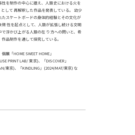
係性を制作の中心に据え、人類史における火を
tor」として 再解釈した作品を発表している。 幼少
たスケートボードの身体的経験とその文化が
象徴 性を起点として、人類が拡張し続ける文明
で浮かび上がる人類の在 り方への問いと、希
、作品制作を通して探究している。
展「HOME SWEET HOME」
OUSE PRINT LAB/ 東京)、「DISCOVER」
MAN/東京)、「KINDLING」(2024/MAT/東京) な