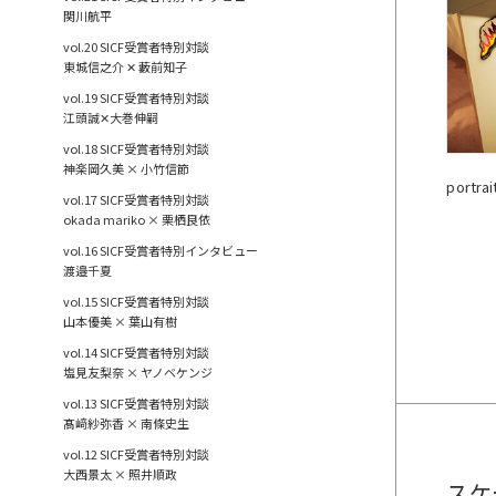
関川航平
vol.20 SICF受賞者特別対談
東城信之介 ✕ 藪前知子
vol.19 SICF受賞者特別対談
江頭誠✕大巻伸嗣
vol.18 SICF受賞者特別対談
神楽岡久美 × 小竹信節
portrai
vol.17 SICF受賞者特別対談
okada mariko × 栗栖良依
vol.16 SICF受賞者特別インタビュー
渡邉千夏
vol.15 SICF受賞者特別対談
山本優美 × 葉山有樹
vol.14 SICF受賞者特別対談
塩見友梨奈 × ヤノベケンジ
vol.13 SICF受賞者特別対談
髙﨑紗弥香 × 南條史生
vol.12 SICF受賞者特別対談
大西景太 × 照井順政
スケ