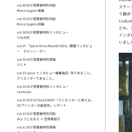
vol.40 SICF受賞者特別対談
スケー
Mona Sugata 後編
う観点て
vol.39 SICF受賞者特別対談
Civi
Mona Sugata 前編
され、
vol.38 SICF受賞者特別インタビュー
インタ
りなの村
いまし
vol.37 「Spiral Xmas Market 2024」開催インタビュ
ー ネルソン・ホー
vol.36 SICF受賞者特別寄稿
クニト
vol.35 sonor インタビュー編集後記 : 母であること。
クリエイターであること。
vol.34 SICF受賞者特別インタビュー
Leo Koda
vol.33 SICF24 TALK EVENT「クリエイターと考える。
3Dプリンターの創造性」レポート
vol.32 SICF受賞者特別対談
みょうじなまえ × 笠原美智子
vol.31 SICF受賞者特別寄稿