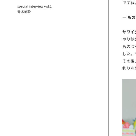
ですね
special interview vol.1
青木美歌
― も
サワイ
やり始
ものづ
した。
その後
釣りを