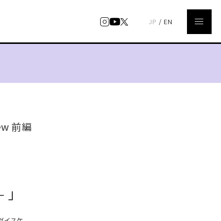
JP
/
EN
iew 前編
‒ 」
イダイスケ。