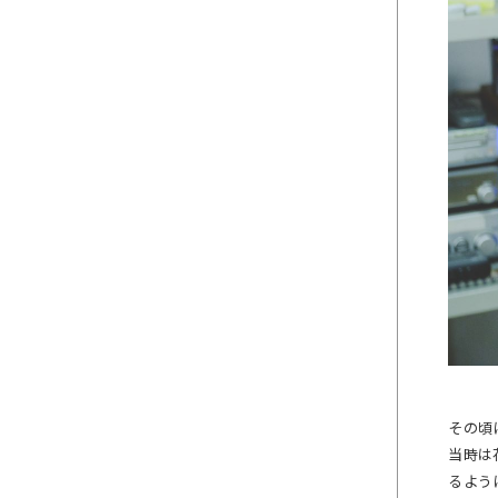
その頃
当時は
るよう