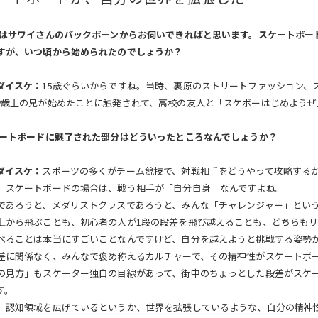
ずはサワイさんのバックボーンからお伺いできればと思います。スケートボー
すが、いつ頃から始められたのでしょうか？
ダイスケ：
15歳ぐらいからですね。当時、裏原のストリートファッション、
2歳上の兄が始めたことに触発されて、高校の友人と「スケボーはじめようぜ
ケートボードに魅了された部分はどういったところなんでしょうか？
ダイスケ：
スポーツの多くがチーム競技で、対戦相手をどうやって攻略する
、スケートボードの場合は、戦う相手が「自分自身」なんですよね。
であろうと、メダリストクラスであろうと、みんな「チャレンジャー」とい
上から飛ぶことも、初心者の人が1段の段差を飛び越えることも、どちらも
べることは本当にすごいことなんですけど、自分を越えようと挑戦する姿勢が
差に関係なく、みんなで褒め称えるカルチャーで、その精神性がスケートボ
の見方」もスケーター独自の目線があって、街中のちょっとした段差がスケ
す。
、認知領域を広げているというか、世界を拡張しているような、自分の精神