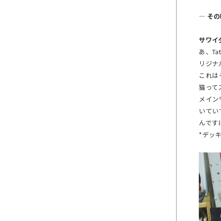
― そ
サワイ
あ、T
リジナ
これは
猫って
メイン
いてい
んです
*デッ