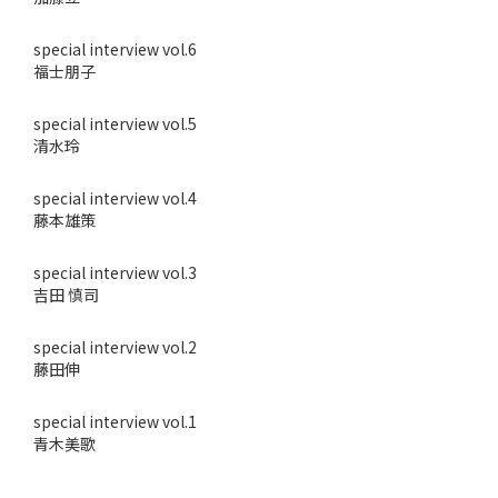
special interview vol.6
福士朋子
special interview vol.5
清水玲
special interview vol.4
藤本雄策
special interview vol.3
吉田 慎司
special interview vol.2
藤田伸
special interview vol.1
青木美歌