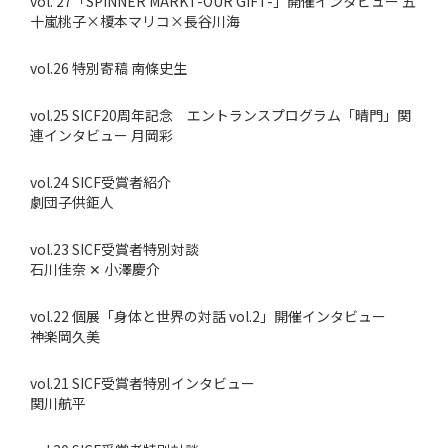
vol. 27「SPINNER MARKT-OUR GIFT-」開催インタビュー 五
十嵐桃子×榎本マリコ×長谷川海
vol.26 特別寄稿 南條史生
vol.25 SICF20周年記念 エントランスプログラム「晴門」関
連インタビュー 月岡彩
vol.24 SICF受賞者紹介
劇団子供鉅人
vol.23 SICF受賞者特別対談
石川佳奈 ✕ 小澤慶介
vol.22 個展「身体と世界の対話 vol.2」開催インタビュー
神楽岡久美
vol.21 SICF受賞者特別インタビュー
関川航平