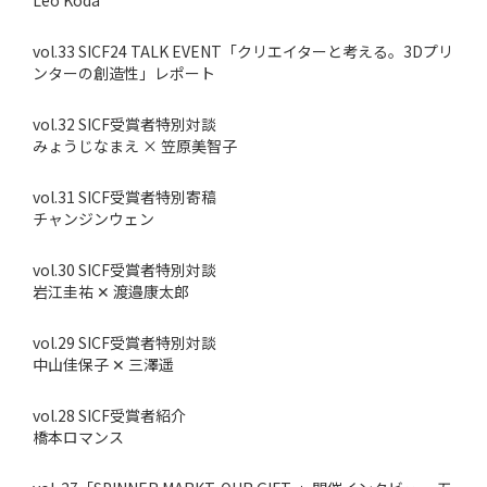
Leo Koda
vol.33 SICF24 TALK EVENT「クリエイターと考える。3Dプリ
ンターの創造性」レポート
vol.32 SICF受賞者特別対談
みょうじなまえ × 笠原美智子
vol.31 SICF受賞者特別寄稿
チャンジンウェン
vol.30 SICF受賞者特別対談
岩江圭祐 ✕ 渡邉康太郎
vol.29 SICF受賞者特別対談
中山佳保子 ✕ 三澤遥
vol.28 SICF受賞者紹介
橋本ロマンス